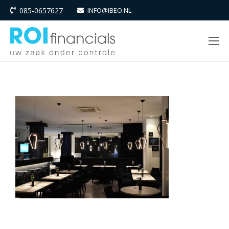
085-0657627
INFO@IBEO.NL