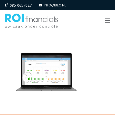
085-0657627
INFO@IBEO.NL