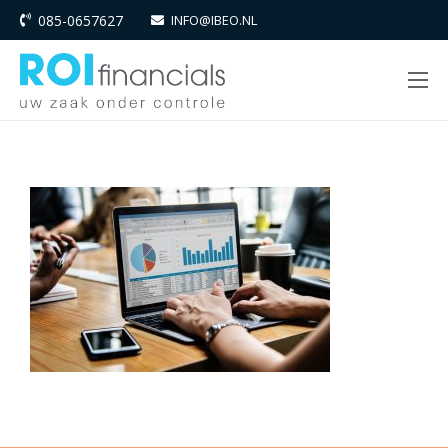
085-0657627
INFO@IBEO.NL