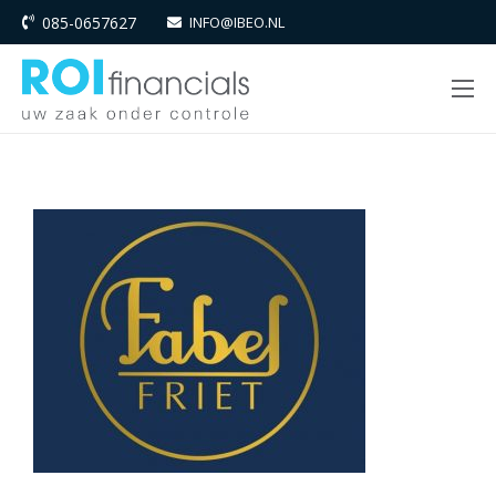
085-0657627
INFO@IBEO.NL