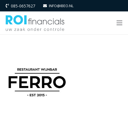
085-0657627
INFO@IBEO.NL