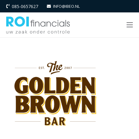
085-0657627
INFO@IBEO.NL