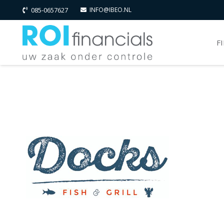
085-0657627
INFO@IBEO.NL
F