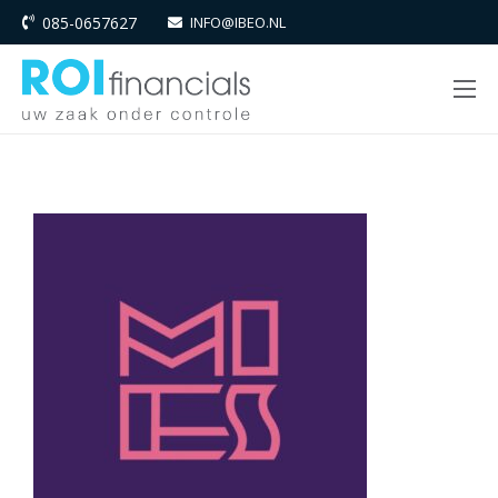
085-0657627
INFO@IBEO.NL