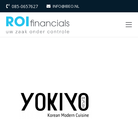
085-0657627
INFO@IBEO.NL