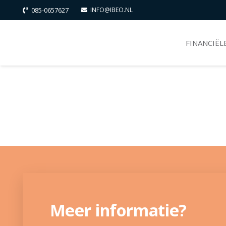
085-0657627
INFO@IBEO.NL
FINANCIËL
Meer informatie?