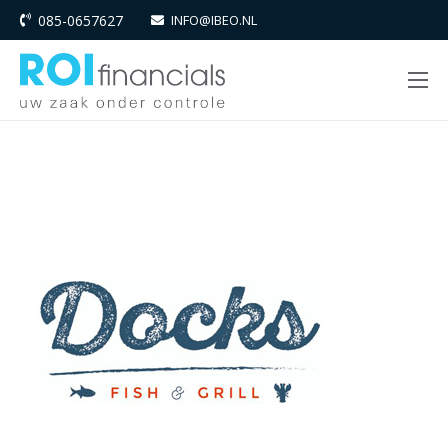
085-0657627
INFO@IBEO.NL